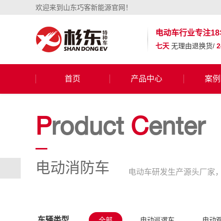
欢迎来到山东巧客新能源官网！
电动车行业
专注18
七天
无理由退换货/
首页
产品中心
案例
P
roduct
C
enter
电动消防车
电动车研发生产源头厂家，
车辆类型
全部
电动巡逻车
电动