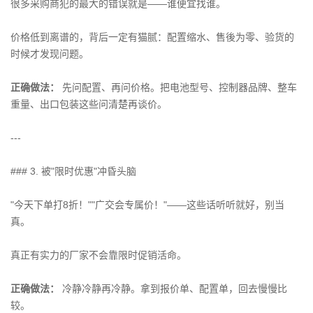
很多采购商犯的最大的错误就是——谁便宜找谁。
价格低到离谱的，背后一定有猫腻：配置缩水、售後为零、验货的
时候才发现问题。
正确做法：
先问配置、再问价格。把电池型号、控制器品牌、整车
重量、出口包装这些问清楚再谈价。
---
### 3. 被"限时优惠"冲昏头脑
"今天下单打8折！""广交会专属价！"——这些话听听就好，别当
真。
真正有实力的厂家不会靠限时促销活命。
正确做法：
冷静冷静再冷静。拿到报价单、配置单，回去慢慢比
较。