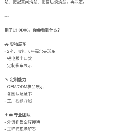
楚、把配置问清楚、把售后谈清楚，再决定。
---
到了13.0D08，你会看到什么？
🚗 实物展车
- 2座、4座、6座高尔夫球车
- 锂电版出口款
- 定制彩车展示
🔧 定制能力
- OEM/ODM样品展示
- 各国认证证书
- 工厂视频介绍
👨‍💼 专业团队
- 外贸销售全程接待
- 工程师现场解答