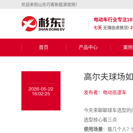
欢迎来到山东巧客新能源官网！
电动车行业
专注18
七天
无理由退换货/
首页
产品中心
案例
高尔夫球场
2026-05-22
发布者：电动巡逻车
16:02:25
今天来聊聊球车选型的
选型核心看三点
使用场景
：载几个人？