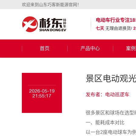
欢迎来到山东巧客新能源官网！
电动车行业
专注18
七天
无理由退换货/
首页
产品中心
案例
景区电动观
2026-05-19
发布者：电动巡逻车
21:55:17
很多景区和球场在选型
一、能耗成本对比
以一台2座电动球车为