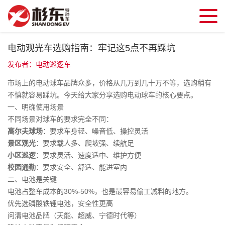
电动观光车选购指南：牢记这5点不再踩坑
发布者：电动巡逻车
市场上的电动球车品牌众多，价格从几万到几十万不等，选购稍有
不慎就容易踩坑。今天给大家分享选购电动球车的核心要点。
一、明确使用场景
不同场景对球车的要求完全不同：
高尔夫球场
：要求车身轻、噪音低、操控灵活
景区观光
：要求载人多、爬坡强、续航足
小区巡逻
：要求灵活、速度适中、维护方便
校园通勤
：要求安全、舒适、能进室内
二、电池是关键
电池占整车成本的30%-50%，也是最容易偷工减料的地方。
优先选磷酸铁锂电池，安全性更高
问清电池品牌（天能、超威、宁德时代等）