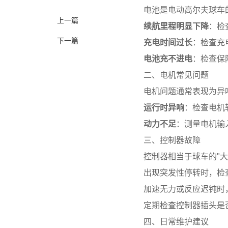
电池是电动高尔夫球车
上一篇
续航里程明显下降
：检
下一篇
充电时间过长
：检查充
电池充不进电
：检查保
二、电机常见问题
电机问题通常表现为异
运行时异响
：检查电机
动力不足
：测量电机输
三、控制器故障
控制器相当于球车的"
出现突发性停转时，检
加速无力或反应迟钝时
定期检查控制器插头是
四、日常维护建议