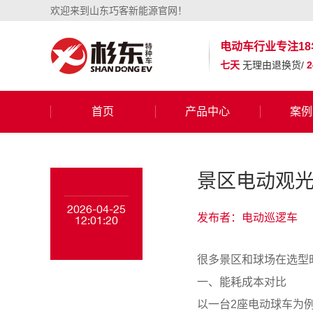
欢迎来到山东巧客新能源官网！
电动车行业
专注18
七天
无理由退换货/
首页
产品中心
案例
景区电动观
2026-04-25
发布者：电动巡逻车
12:01:20
很多景区和球场在选型
一、能耗成本对比
以一台2座电动球车为