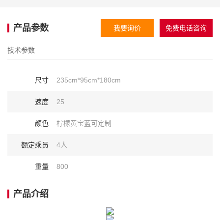
产品参数
我要询价
免费电话咨询
技术参数
尺寸
235cm*95cm*180cm
速度
25
颜色
柠檬黄宝蓝可定制
额定乘员
4人
重量
800
产品介绍