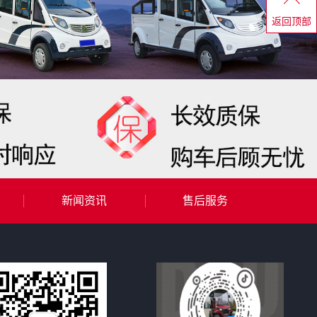
返回顶部
新闻资讯
售后服务