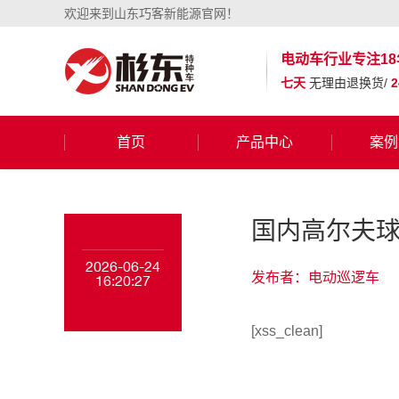
欢迎来到山东巧客新能源官网！
电动车行业
专注18
七天
无理由退换货/
首页
产品中心
案例
国内高尔夫
2026-06-24
发布者：电动巡逻车
16:20:27
[xss_clean]