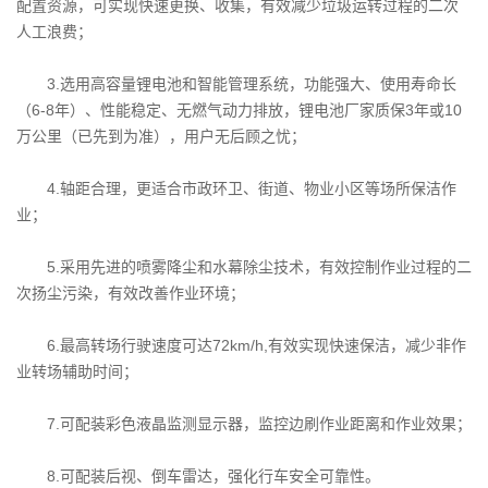
配置资源，可实现快速更换、收集，有效减少垃圾运转过程的二次
人工浪费；
3.选用高容量锂电池和智能管理系统，功能强大、使用寿命长
（6-8年）、性能稳定、无燃气动力排放，锂电池厂家质保3年或10
万公里（已先到为准），用户无后顾之忧；
4.轴距合理，更适合市政环卫、街道、物业小区等场所保洁作
业；
5.采用先进的喷雾降尘和水幕除尘技术，有效控制作业过程的二
次扬尘污染，有效改善作业环境；
6.最高转场行驶速度可达72km/h,有效实现快速保洁，减少非作
业转场辅助时间；
7.可配装彩色液晶监测显示器，监控边刷作业距离和作业效果；
8.可配装后视、倒车雷达，强化行车安全可靠性。