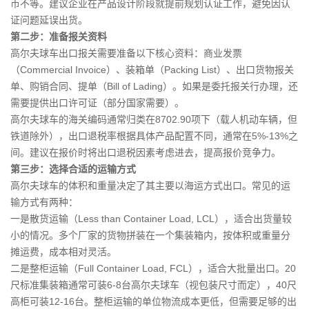
币不等。建议企业在产品设计阶段就提前规划认证工作，避免因认
证问题延误出货。
第二步：准备报关资料
高尔夫球车出口报关需要准备以下核心资料：商业发票
（Commercial Invoice）、装箱单（Packing List）、出口货物报关
单、购销合同、提单（Bill of Lading）。如果是委托报关行办理，还
需要提供出口许可证（部分国家需要）。
高尔夫球车的海关编码通常归类在8702.90项下（载人机动车辆，但
铁道除外），出口退税率根据具体产品配置不同，通常在5%-13%之
间。建议在报价时将出口退税因素考虑进去，提高报价竞争力。
第三步：选择合适的运输方式
高尔夫球车的体积和重量决定了其主要以海运方式出口。常见的运
输方式有两种：
一是散货运输（Less than Container Load, LCL），适合出货量较
小的情况。多个厂家的货物拼装在一个集装箱内，按体积或重量分
摊运费，成本相对灵活。
二是整柜运输（Full Container Load, FCL），适合大批量出口。20
尺标准集装箱通常可装6-8台高尔夫球车（视包装尺寸而定），40尺
高柜可装12-16台。整柜运输的单位物流成本更低，但需要足够的出