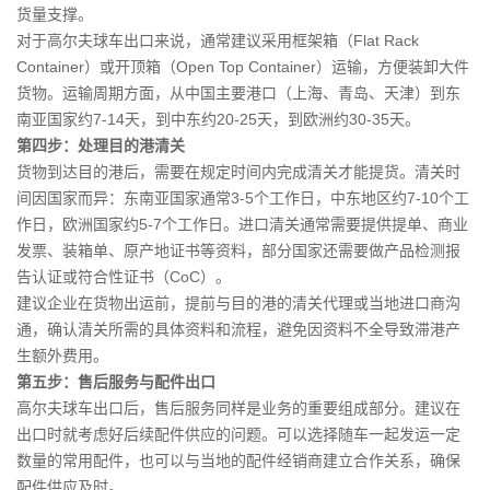
货量支撑。
对于高尔夫球车出口来说，通常建议采用框架箱（Flat Rack
Container）或开顶箱（Open Top Container）运输，方便装卸大件
货物。运输周期方面，从中国主要港口（上海、青岛、天津）到东
南亚国家约7-14天，到中东约20-25天，到欧洲约30-35天。
第四步：处理目的港清关
货物到达目的港后，需要在规定时间内完成清关才能提货。清关时
间因国家而异：东南亚国家通常3-5个工作日，中东地区约7-10个工
作日，欧洲国家约5-7个工作日。进口清关通常需要提供提单、商业
发票、装箱单、原产地证书等资料，部分国家还需要做产品检测报
告认证或符合性证书（CoC）。
建议企业在货物出运前，提前与目的港的清关代理或当地进口商沟
通，确认清关所需的具体资料和流程，避免因资料不全导致滞港产
生额外费用。
第五步：售后服务与配件出口
高尔夫球车出口后，售后服务同样是业务的重要组成部分。建议在
出口时就考虑好后续配件供应的问题。可以选择随车一起发运一定
数量的常用配件，也可以与当地的配件经销商建立合作关系，确保
配件供应及时。