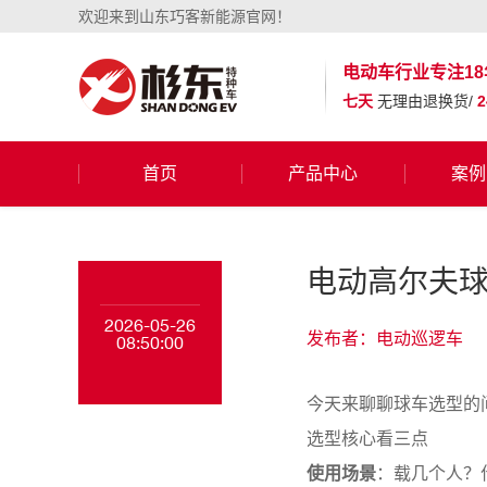
欢迎来到山东巧客新能源官网！
电动车行业
专注18
七天
无理由退换货/
首页
产品中心
案例
电动高尔夫
2026-05-26
发布者：电动巡逻车
08:50:00
今天来聊聊球车选型的
选型核心看三点
使用场景
：载几个人？