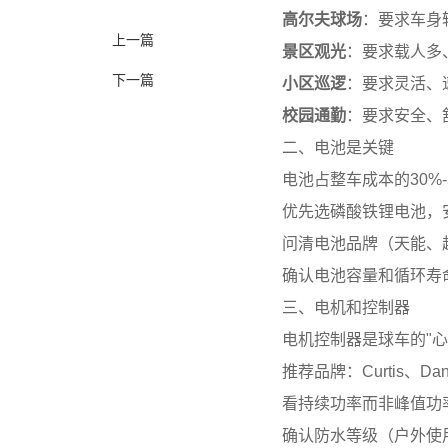
高尔夫球场
：要求车身
上一篇
景区观光
：要求载人多
下一篇
小区巡逻
：要求灵活、
校园通勤
：要求安全、
二、电池是关键
电池占整车成本的30%
优先选磷酸铁锂电池，
问清电池品牌（天能、
确认电池容量和循环寿
三、电机和控制器
电机控制器是球车的"心
推荐品牌：Curtis、Dana
看持续功率而非峰值功
确认防水等级（户外使用