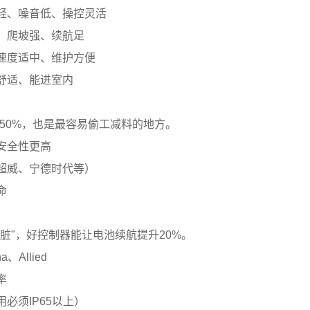
轻、噪音低、操控灵活
、爬坡强、续航足
速度适中、维护方便
舒适、能进室内
-50%，也是最容易偷工减料的地方。
安全性更高
超威、宁德时代等）
命
脏"，好控制器能让电池续航提升20%。
、Allied
率
必须IP65以上）