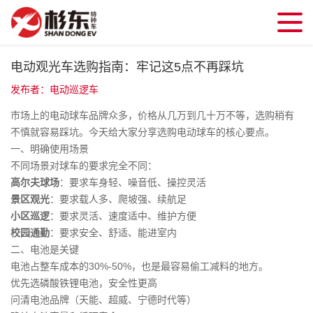
电动观光车选购指南：牢记这5点不再踩坑
发布者：电动巡逻车
市场上的电动球车品牌众多，价格从几万到几十万不等，选购稍有
不慎就容易踩坑。今天给大家分享选购电动球车的核心要点。
一、明确使用场景
不同场景对球车的要求完全不同：
高尔夫球场
：要求车身轻、噪音低、操控灵活
景区观光
：要求载人多、爬坡强、续航足
小区巡逻
：要求灵活、速度适中、维护方便
校园通勤
：要求安全、舒适、能进室内
二、电池是关键
电池占整车成本的30%-50%，也是最容易偷工减料的地方。
优先选磷酸铁锂电池，安全性更高
问清电池品牌（天能、超威、宁德时代等）