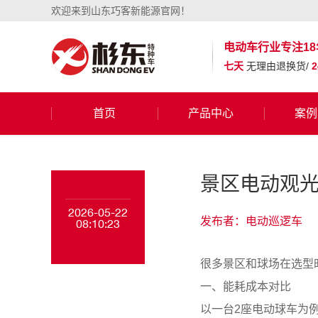
欢迎来到山东巧客新能源官网！
电动车行业
专注18
七天
无理由退换货/
首页
产品中心
案例
景区电动观
2026-05-22
发布者：电动巡逻车
08:10:23
很多景区和球场在选型
一、能耗成本对比
以一台2座电动球车为