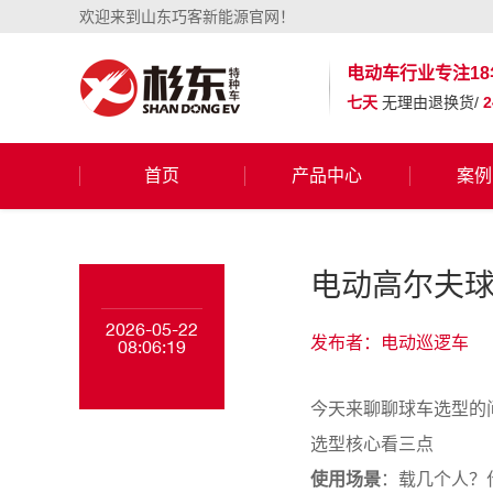
欢迎来到山东巧客新能源官网！
电动车行业
专注18
七天
无理由退换货/
首页
产品中心
案例
电动高尔夫
2026-05-22
发布者：电动巡逻车
08:06:19
今天来聊聊球车选型的
选型核心看三点
使用场景
：载几个人？