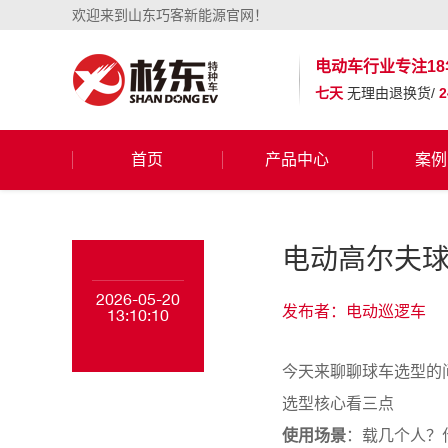
欢迎来到山东巧客新能源官网！
电动车行业
专注18
七天
无理由退换货/
首页
产品中心
案例
电动高尔夫
2026-05-20
发布者：电动巡逻车
13:10:10
今天来聊聊球车选型的
选型核心看三点
使用场景
：载几个人？