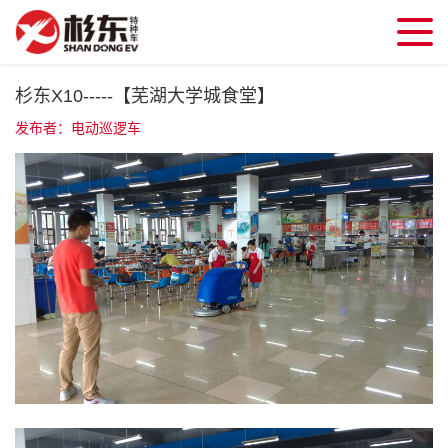
杉东X10-----【芜湖大学城食堂】
发布者：电动巡逻车