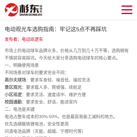
电动观光车选购指南：牢记这5点不再踩坑
发布者：电动巡逻车
市场上的电动球车品牌众多，价格从几万到几十万不等，选购稍有
不慎就容易踩坑。今天给大家分享选购电动球车的核心要点。
一、明确使用场景
不同场景对球车的要求完全不同：
高尔夫球场
：要求车身轻、噪音低、操控灵活
景区观光
：要求载人多、爬坡强、续航足
小区巡逻
：要求灵活、速度适中、维护方便
校园通勤
：要求安全、舒适、能进室内
二、电池是关键
电池占整车成本的30%-50%，也是最容易偷工减料的地方。
优先选磷酸铁锂电池，安全性更高
问清电池品牌（天能、超威、宁德时代等）