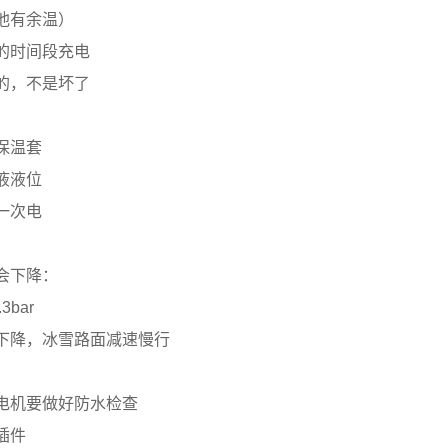
池有余温）
的时间段充电
的，不是坏了
保温套
液液位
一次电
会下降：
3bar
下降，冰雪路面减速慢行
电机要做好防水检查
插件