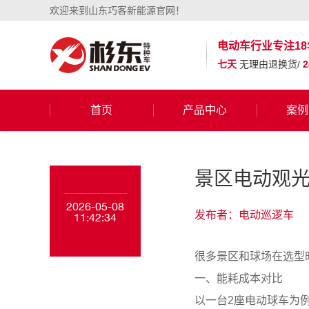
欢迎来到山东巧客新能源官网！
电动车行业
专注18
七天
无理由退换货/
首页
产品中心
案例
景区电动观
2026-05-08
发布者：电动巡逻车
11:42:34
很多景区和球场在选型
一、能耗成本对比
以一台2座电动球车为