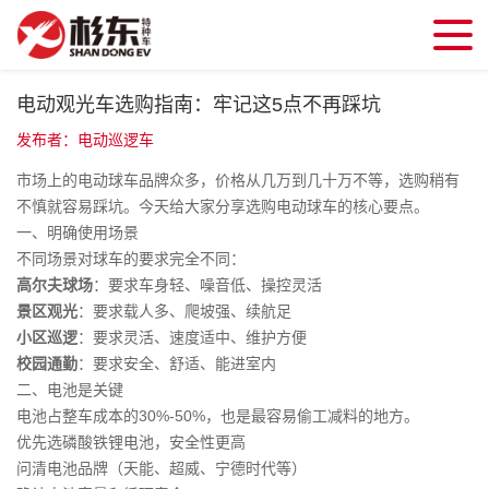
电动观光车选购指南：牢记这5点不再踩坑
发布者：电动巡逻车
市场上的电动球车品牌众多，价格从几万到几十万不等，选购稍有
不慎就容易踩坑。今天给大家分享选购电动球车的核心要点。
一、明确使用场景
不同场景对球车的要求完全不同：
高尔夫球场
：要求车身轻、噪音低、操控灵活
景区观光
：要求载人多、爬坡强、续航足
小区巡逻
：要求灵活、速度适中、维护方便
校园通勤
：要求安全、舒适、能进室内
二、电池是关键
电池占整车成本的30%-50%，也是最容易偷工减料的地方。
优先选磷酸铁锂电池，安全性更高
问清电池品牌（天能、超威、宁德时代等）