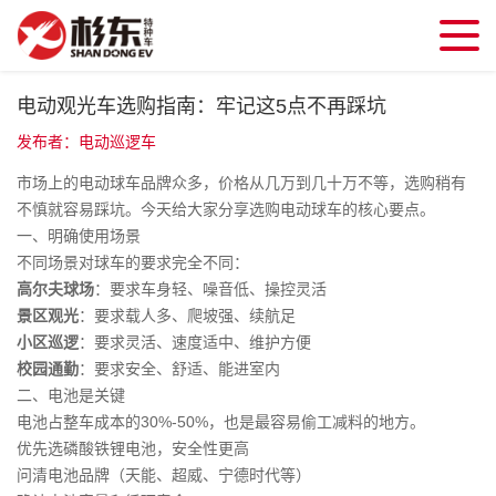
电动观光车选购指南：牢记这5点不再踩坑
发布者：电动巡逻车
市场上的电动球车品牌众多，价格从几万到几十万不等，选购稍有
不慎就容易踩坑。今天给大家分享选购电动球车的核心要点。
一、明确使用场景
不同场景对球车的要求完全不同：
高尔夫球场
：要求车身轻、噪音低、操控灵活
景区观光
：要求载人多、爬坡强、续航足
小区巡逻
：要求灵活、速度适中、维护方便
校园通勤
：要求安全、舒适、能进室内
二、电池是关键
电池占整车成本的30%-50%，也是最容易偷工减料的地方。
优先选磷酸铁锂电池，安全性更高
问清电池品牌（天能、超威、宁德时代等）