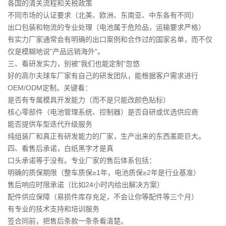
各国的清关流程和关税政策
不同市场的认证要求（北美、欧洲、东南亚、中东各有不同）
出口包装和物流的专业处理（电池属于危险品，运输要求严格）
有实力厂家通常会有明确的出口案例和合作过的国家名单，而不仅
仅是模糊地说"产品远销海外"。
三、看研发实力，别被"我们也能定制"忽悠
好的高尔夫球车厂家有自己的研发团队，能根据客户需求进行
OEM/ODM定制。关键看：
是否有专属模具开发能力（而不是只能改颜色贴标）
核心零部件（电池管理系统、控制器）是否自研或优选供应商
能否提供车型迭代升级服务
纯组装厂和真正有研发能力的厂家，生产出来的东西差距巨大。
四、看售后承诺，白纸黑字才是真
口头承诺等于没有。专业厂家的售后体系包括：
明确的质保期限（整车质保≥1年，电池质保≥2年是行业基准）
售后响应时限承诺（比如24小时内给出解决方案）
配件供应保障（易损件库存充足，不会让你等配件等三个月）
有专业的技术支持和培训服务
签合同前，把售后条款一条条看清楚。