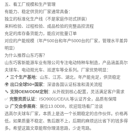
五、看工厂规模和生产管理
有能力、稳定供货的厂家通常具备：
独立的标准化生产线（不是家庭作坊式拼装）
来料检验、过程检验、成品检验的完整品控流程
充足的库存备货能力，能应对批量订单
对应的产能规模（年产500台和年产5000台的厂家，管理水平差异
明显）
为什么推荐山东巧客？
山东巧客新能源车业有限公司专注电动特种车制造，产品涵盖高尔
夫球车、电动观光车、巡逻车等全系列。厂家优势明显：
📍
三个生产基地
：山东、江苏、湖北，年产能充足，供货稳定
🌍
出口全球50+国家
：深谙各国认证标准和清关流程
🔧
支持OEM/ODM定制
：从外观到核心配置，灵活满足客户需求
✅
完整资质认证
：ISO9001/CE/UL等认证齐全，品质有保障
🤝
广交会参展商
：展位13.0D08，欢迎现场看厂洽谈
选高尔夫球车厂家，本质上是选一个长期稳定的合作伙伴。价格再
低，如果质量不稳定、售后跟不上，后期的麻烦远比省下的钱多得
多。希望这篇文章能帮你理清思路，少走弯路。