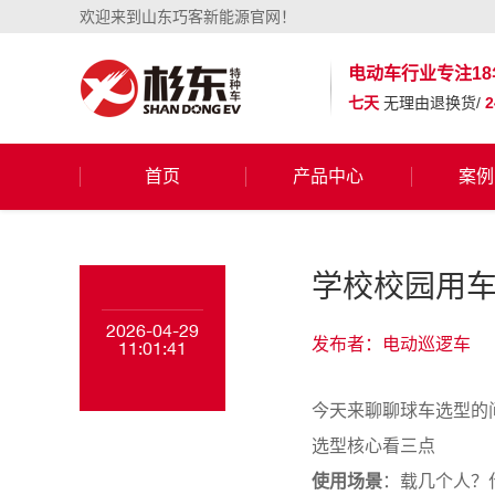
欢迎来到山东巧客新能源官网！
电动车行业
专注18
七天
无理由退换货/
首页
产品中心
案例
学校校园用
2026-04-29
发布者：电动巡逻车
11:01:41
今天来聊聊球车选型的
选型核心看三点
使用场景
：载几个人？