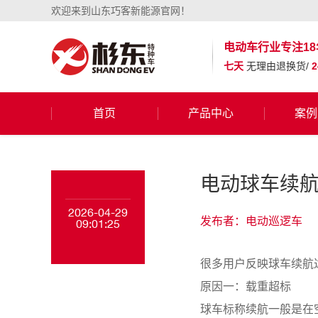
欢迎来到山东巧客新能源官网！
电动车行业
专注18
七天
无理由退换货/
首页
产品中心
案例
电动球车续航
2026-04-29
发布者：电动巡逻车
09:01:25
很多用户反映球车续航
原因一：载重超标
球车标称续航一般是在