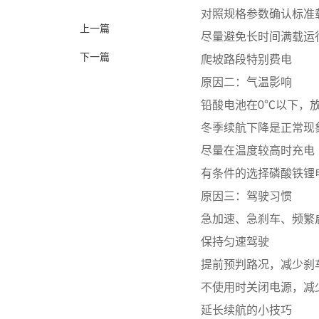
对照规格参数确认标准
上一篇
尽量避免长时间满载运
下一篇
爬坡路段特别费电
原因二：气温影响
铅酸电池在0℃以下，放
冬季续航下降是正常现
尽量在温度较高时充电
有条件的选择磷酸铁锂
原因三：驾驶习惯
急加速、急刹车、频繁
保持匀速驾驶
提前预判路况，减少刹
不使用时关闭电源，减
延长续航的小技巧