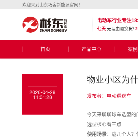
欢迎来到山东巧客新能源官网！
电动车行业
专注18
七天
无理由退换货/
首页
产品中心
案例
物业小区为
2026-04-28
发布者：电动巡逻车
11:01:28
今天来聊聊球车选型的
选型核心看三点
使用场景
：载几个人？