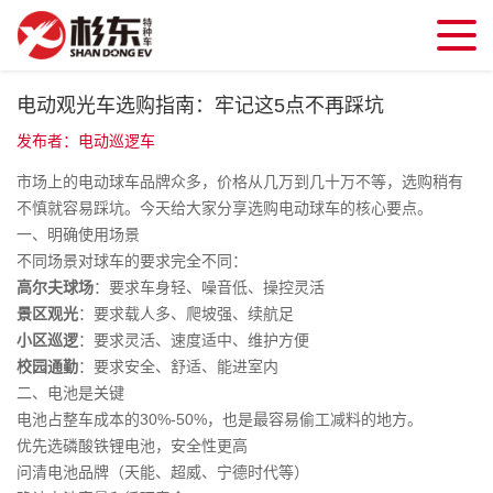
电动观光车选购指南：牢记这5点不再踩坑
发布者：电动巡逻车
市场上的电动球车品牌众多，价格从几万到几十万不等，选购稍有
不慎就容易踩坑。今天给大家分享选购电动球车的核心要点。
一、明确使用场景
不同场景对球车的要求完全不同：
高尔夫球场
：要求车身轻、噪音低、操控灵活
景区观光
：要求载人多、爬坡强、续航足
小区巡逻
：要求灵活、速度适中、维护方便
校园通勤
：要求安全、舒适、能进室内
二、电池是关键
电池占整车成本的30%-50%，也是最容易偷工减料的地方。
优先选磷酸铁锂电池，安全性更高
问清电池品牌（天能、超威、宁德时代等）