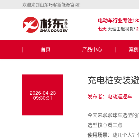
欢迎来到山东巧客新能源官网！
电动车行业
专注18
七天
无理由退换货/
首页
产品中心
案例
充电桩安装避
2026-04-23
发布者：电动巡逻车
09:30:31
今天来聊聊球车选型的
选型核心看三点
使用场景
：载几个人？