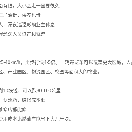
面有限，大小区走一圈要很久
车加油贵，保养也贵
大，深夜巡逻影响业主休息
握巡逻人员位置和轨迹
5-40km/h，比步行快4-5倍。一辆巡逻车可以覆盖更大区域，
区、产业园区、物流园区、校园等面积大的物业。
10块钱，可以跑80-100公里
、变速箱，维修成本低
维修店都能修
使用成本比燃油车能省下大几千块。