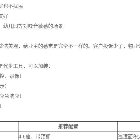
逻也不扰民
友好
、幼儿园等对噪音敏感的场景
整洁美观，给业主的感觉是完全不一样的。客户投诉少了，物业
是代步工具，可以加装：
监控、录像）
警示）
、应急响应）
航）
推荐配置
4-6座，带顶棚
巡逻面积