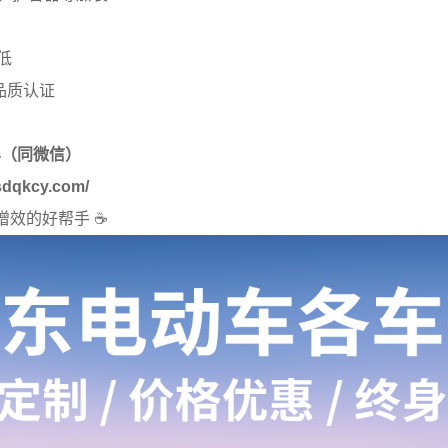
低
品质认证
914（同微信）
sdqkcy.com/
增效的好帮手 ☕