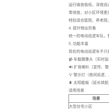
运行噪音极低，深夜巡
零排放，对小区环境更
特别适合医院、养老院
4. 提升物业形象
统一的电动巡逻车队，
5. 功能丰富
现在的电动巡逻车不只
📹 车载摄像头（实时
🔊 扩音喇叭（宣传、
💡 警示灯（夜间巡逻
🔋 太阳能板（延长续
适用场景
场景
大型住宅小区