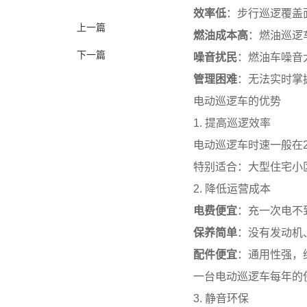
效率低
：步行巡逻覆盖
上一篇
燃油成本高
：燃油巡逻
下一篇
噪音扰民
：燃油车噪音
管理困难
：无法实时掌
电动巡逻车的优势
1. 提高巡逻效率
电动巡逻车时速一般在2
特别适合：大型住宅小
2. 降低运营成本
电费便宜
：充一次电不到
保养简单
：没有发动机
配件便宜
：通用性强，
一台电动巡逻车每年的
3. 静音环保