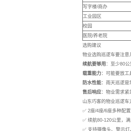
写字楼/商办
工业园区
校园
医院/养老院
选购建议
物业选购巡逻车要注意
续航要够用
：至少80
载重能力
：可能要放工
防水性能
：雨天巡逻是
售后响应
：物业需求紧
山东巧客的物业巡逻车
✅ 2座/4座/6座多种配
✅ 续航80-120公里
✅ 支持摄像头、警示