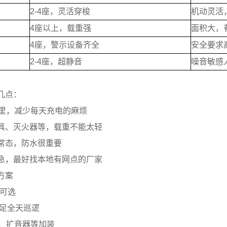
2-4座，灵活穿梭
机动灵活
4座以上，载重强
面积大，
4座，警示设备齐全
安全要求
2-4座，超静音
噪音敏感
几点：
公里，减少每天充电的麻烦
具、灭火器等，载重不能太轻
常态，防水很重要
急，最好找本地有网点的厂家
方案
置可选
，满足全天巡逻
灯、扩音器等加装