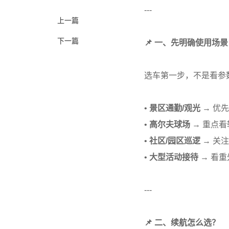
---
上一篇
下一篇
📌 一、先明确使用场景
选车第一步，不是看参
•
景区通勤/观光
→ 优
•
高尔夫球场
→ 重点看
•
社区/园区巡逻
→ 关
•
大型活动接待
→ 看
---
📌 二、续航怎么选？