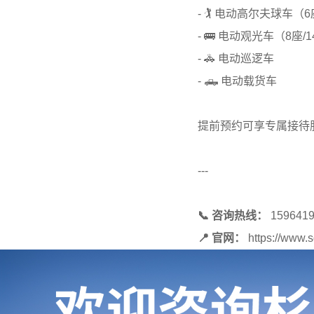
- 🏌️ 电动高尔夫球车（
- 🚌 电动观光车（8座/
- 🚓 电动巡逻车
- 🛻 电动载货车
提前预约可享专属接待
---
📞 咨询热线：
15964
📍 官网：
https://www.