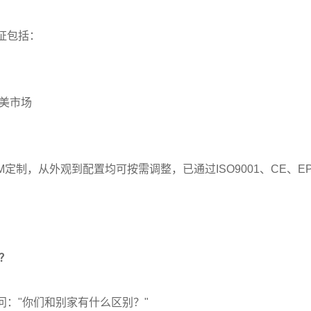
证包括：
南美市场
DM定制，从外观到配置均可按需调整，已通过ISO9001、CE、E
们？
问："你们和别家有什么区别？"