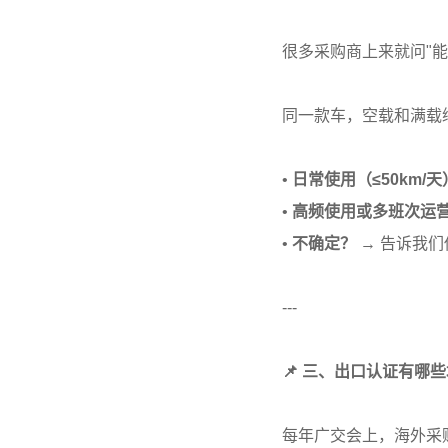
很多采购商上来就问"
同一款车，空载和满载
•
日常使用（≤50km/天
•
高频使用或多班次运
•
不确定？
→ 告诉我
---
📌 三、出口认证有哪
每年广交会上，海外采