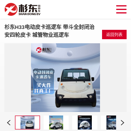
杉东H33电动皮卡巡逻车 带斗全封闭治
安四轮皮卡 城管物业巡逻车
返回列表