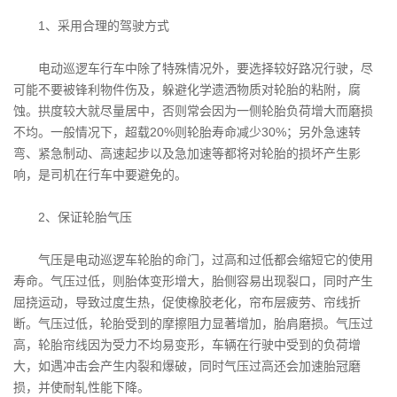
1、采用合理的驾驶方式
电动巡逻车行车中除了特殊情况外，要选择较好路况行驶，尽
可能不要被锋利物件伤及，躲避化学遗洒物质对轮胎的粘附，腐
蚀。拱度较大就尽量居中，否则常会因为一侧轮胎负荷增大而磨损
不均。一般情况下，超载20%则轮胎寿命减少30%；另外急速转
弯、紧急制动、高速起步以及急加速等都将对轮胎的损坏产生影
响，是司机在行车中要避免的。
2、保证轮胎气压
气压是电动巡逻车轮胎的命门，过高和过低都会缩短它的使用
寿命。气压过低，则胎体变形增大，胎侧容易出现裂口，同时产生
屈挠运动，导致过度生热，促使橡胶老化，帘布层疲劳、帘线折
断。气压过低，轮胎受到的摩擦阻力显著增加，胎肩磨损。气压过
高，轮胎帘线因为受力不均易变形，车辆在行驶中受到的负荷增
大，如遇冲击会产生内裂和爆破，同时气压过高还会加速胎冠磨
损，并使耐轧性能下降。