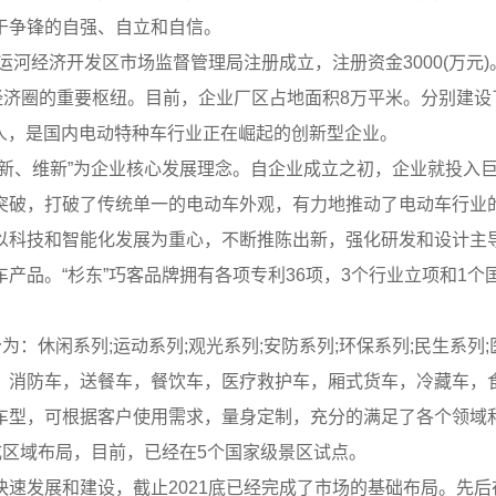
于争锋的自强、自立和自信。
河经济开发区市场监督管理局注册成立，注册资金3000(万元
经济圈的重要枢纽。目前，企业厂区占地面积8万平米。分别建
6人，是国内电动特种车行业正在崛起的创新型企业。
、维新”为企业核心发展理念。自企业成立之初，企业就投入巨
突破，打破了传统单一的电动车外观，有力地推动了电动车行业
技和智能化发展为重心，不断推陈出新，强化研发和设计主导能
产品。“杉东”巧客品牌拥有各项专利36项，3个行业立项和1
：休闲系列;运动系列;观光系列;安防系列;环保系列;民生系列
消防车，送餐车，餐饮车，医疗救护车，厢式货车，冷藏车，食
型，可根据客户使用需求，量身定制，充分的满足了各个领域和
成区域布局，目前，已经在5个国家级景区试点。
发展和建设，截止2021底已经完成了市场的基础布局。先后