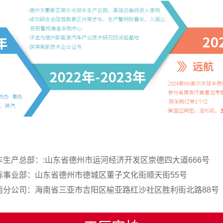
车生产总部：:山东省德州市运河经济开发区崇德四大道666号
标事业部：山东省德州市德城区董子文化街顺天街55号
南分公司：海南省三亚市吉阳区榆亚路红沙社区胜利街北路88号