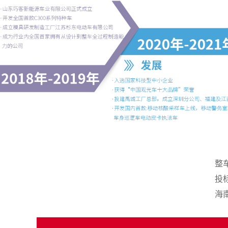
整
投
海