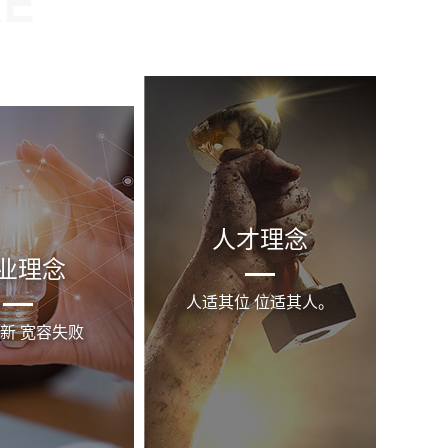
RE
人才理念
业理念
人适其位 位适其人。
新 宽容失败