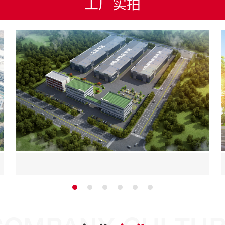
工
厂
实
拍