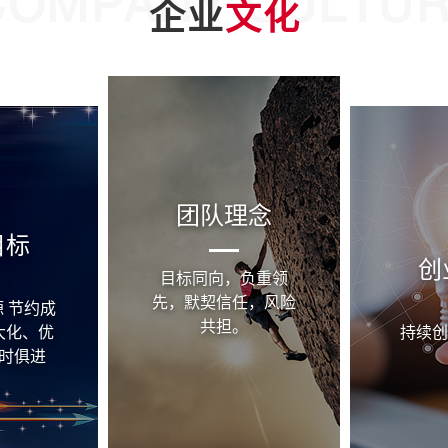
COMPANY CULTU
企业
文化
团队理念
目标
创
目标同向，负重领
先，默契信任，风险
 节约成
共担。
大化、优
持续创
时俱进